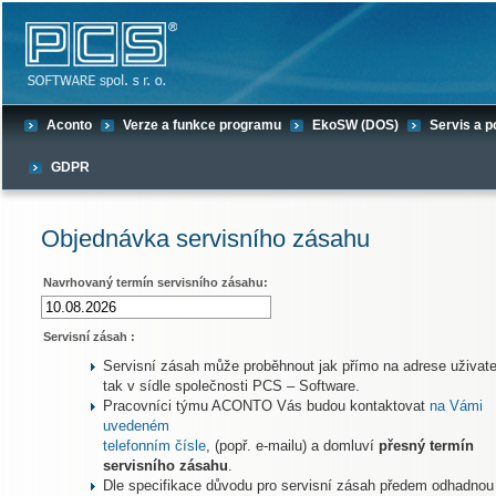
Aconto
Verze a funkce programu
EkoSW (DOS)
Servis a 
GDPR
Objednávka servisního zásahu
Navrhovaný termín servisního zásahu:
Servisní zásah :
Servisní zásah může proběhnout jak přímo na adrese uživate
tak v sídle společnosti PCS – Software.
Pracovníci týmu ACONTO Vás budou kontaktovat
na Vámi
uvedeném
telefonním čísle
, (popř. e-mailu) a domluví
přesný termín
servisního zásahu
.
Dle specifikace důvodu pro servisní zásah předem odhadnou