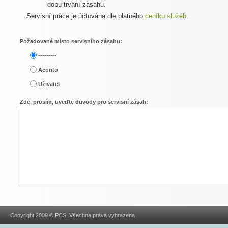
dobu trvání zásahu.
Servisní práce
je účtována dle platného
ceníku služeb
.
Požadované místo servisního zásahu:
---------
Aconto
Uživatel
Zde, prosím, uveďte důvody pro servisní zásah:
Copyright 2009 © PCS, Všechna práva vyhrazena