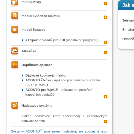
modul Mzdy
Jak s
modul Evidence majetku
Telefoni
modul Správce
E-mail
Osobně
+ Export dokladů pro EDI
(nadstavba programu)
AKasička
Doplňkové aplikace
Dávkové kopírování faktur
ACONTO čtečka
- aplikace pro paměťovou čtečku
ČK s OS WinCE
ACONTO pro WinCE
- aplikace pro prostředí
kapesních počítačů
Nadstavby systému
funkční nadstavby, které spolupracují s ekonomickým
software Aconto
®
Systémy ACONTO
jsou nejen modulární, ale současně jsou