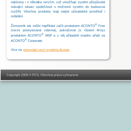
nabízeny i v několika verzích, což umožňuje systém přizpůsobit
stávající situaci společnosti s možností systém do budoucna
rozšířit. Všechny produkty mají stejné uživatelské prostředí i
ovládání.
®
Živnostník tak může například začít produktem ACONTO
Free
(verze poskytovaná zdarma), pokračovat (s růstem firmy)
®
produktem ACONTO
MSP a z něj případně snadno přejít na
®
ACONTO
Corporate.
Více viz
porovnání verzí systému Aconto
.
Copyright 2009 © PCS, Všechna práva vyhrazena