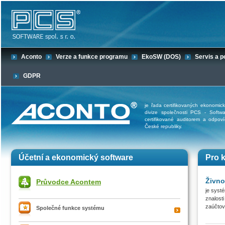
Aconto
Verze a funkce programu
EkoSW (DOS)
Servis a 
GDPR
je řada certifikovaných ekonomic
divize společnosti PCS - Softwa
certifikované auditorem a odpov
České republiky.
Účetní a ekonomický software
Pro 
Živn
Průvodce Acontem
je syst
znalost
zaúčtová
Společné funkce systému