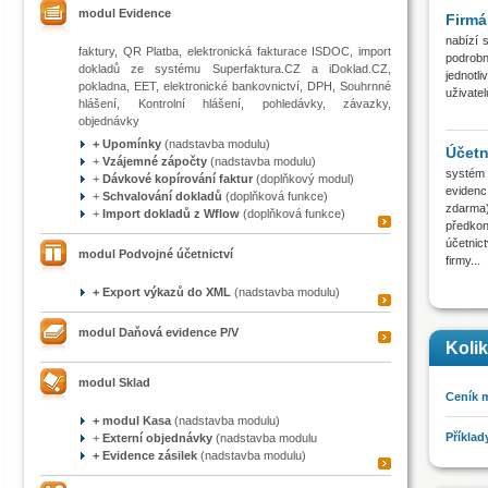
modul Evidence
Firm
nabízí 
faktury, QR Platba, elektronická fakturace ISDOC, import
podrobn
dokladů ze systému Superfaktura.CZ a iDoklad.CZ,
jednot
pokladna, EET, elektronické bankovnictví, DPH, Souhrnné
uživate
hlášení, Kontrolní hlášení, pohledávky, závazky,
objednávky
+ Upomínky
(nadstavba modulu)
Účet
+
Vzájemné zápočty
(nadstavba modulu)
systém
+
Dávkové kopírování faktur
(doplňkový modul)
evidenc
+
Schvalování dokladů
(doplňková funkce)
zdarma)
+
Import dokladů z Wflow
(doplňková funkce)
předkon
účetnic
modul Podvojné účetnictví
firmy...
+
Export výkazů do XML
(nadstavba modulu)
modul Daňová evidence P/V
Kolik
modul Sklad
Ceník 
+ modul Kasa
(nadstavba modulu)
Příklad
+
Externí objednávky
(nadstavba modulu
+ Evidence zásilek
(nadstavba modulu)