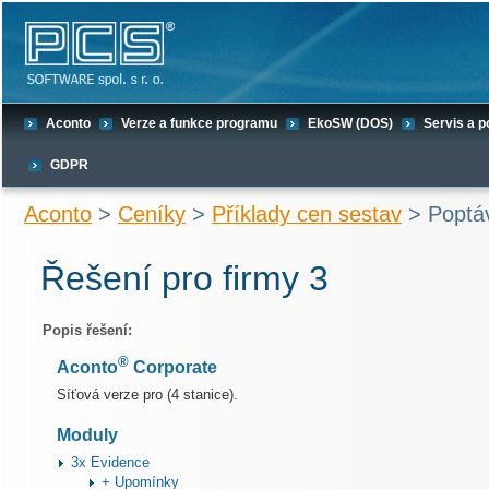
Aconto
Verze a funkce programu
EkoSW (DOS)
Servis a 
GDPR
Aconto
>
Ceníky
>
Příklady cen sestav
> Poptáv
Řešení pro firmy 3
Popis řešení:
®
Aconto
Corporate
Síťová verze pro (4 stanice).
Moduly
3x Evidence
+ Upomínky