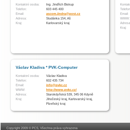
Kontaktní osoba:
Ing. Jindřich Biskup
Kontak
Telefon:
603 445 400
Telefon
Email:
ascom.jindra@post.cz
Email:
Adresa:
Studánka 154, Aš
WWW:
Kraj:
Karlovarský kraj
Adresa
Kraj:
Václav Kladiva * PVK-Computer
Kontaktní osoba:
Václav Kladiva
Telefon:
602 435 734
Email:
info@pvkc.cz
WWW:
http://www.pvkc.cz/
Adresa:
Starokdyňská 539, 345 06 Kdyně
Kraj:
Jihočeský kraj, Karlovarský kraj,
Plzeňský kraj
Copyright 2009 © PCS, Všechna práva vyhrazena