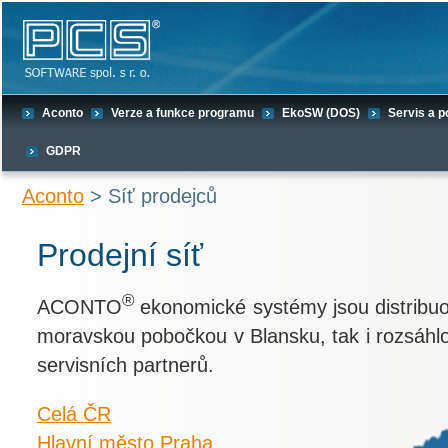
Aconto
Verze a funkce programu
EkoSW (DOS)
Servis a 
GDPR
Aconto
> Síť prodejců
Prodejní síť
®
ACONTO
ekonomické systémy jsou distribu
moravskou pobočkou v Blansku, tak i rozsáhlo
servisních partnerů.
Celá ČR
Hlavní město Praha