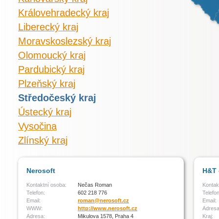
Královehradecký kraj
Liberecký kraj
Moravskoslezský kraj
Olomoucký kraj
Pardubický kraj
Plzeňský kraj
Středočeský kraj
Ústecký kraj
Vysočina
Zlínský kraj
Nerosoft
H&T 
Kontaktní osoba:
Nečas Roman
Kontak
Telefon:
602 218 776
Telefon
Email:
roman@nerosoft.cz
Email:
WWW:
http://www.nerosoft.cz
Adresa
Adresa:
Mikulova 1578, Praha 4
Kraj: