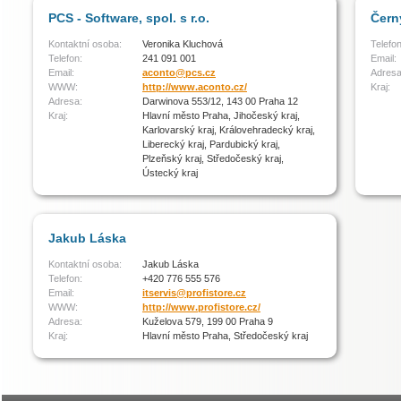
PCS - Software, spol. s r.o.
Čern
Kontaktní osoba:
Veronika Kluchová
Telefon
Telefon:
241 091 001
Email:
Email:
aconto@pcs.cz
Adresa
WWW:
http://www.aconto.cz/
Kraj:
Adresa:
Darwinova 553/12, 143 00 Praha 12
Kraj:
Hlavní město Praha, Jihočeský kraj,
Karlovarský kraj, Královehradecký kraj,
Liberecký kraj, Pardubický kraj,
Plzeňský kraj, Středočeský kraj,
Ústecký kraj
Jakub Láska
Kontaktní osoba:
Jakub Láska
Telefon:
+420 776 555 576
Email:
itservis@profistore.cz
WWW:
http://www.profistore.cz/
Adresa:
Kuželova 579, 199 00 Praha 9
Kraj:
Hlavní město Praha, Středočeský kraj