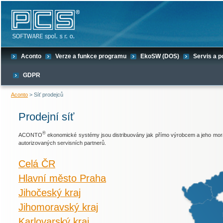
Aconto
Verze a funkce programu
EkoSW (DOS)
Servis a 
GDPR
Aconto
> Síť prodejců
Prodejní síť
®
ACONTO
ekonomické systémy jsou distribuovány jak přímo výrobcem a jeho mora
autorizovaných servisních partnerů.
Celá ČR
Hlavní město Praha
Jihočeský kraj
Jihomoravský kraj
Karlovarský kraj