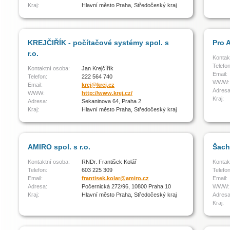
Kraj:
Hlavní město Praha, Středočeský kraj
KREJČIŘÍK - počítačové systémy spol. s
Pro A
r.o.
Kontak
Telefon
Kontaktní osoba:
Jan Krejčířík
Email:
Telefon:
222 564 740
WWW:
Email:
krej@krej.cz
Adresa
WWW:
http://www.krej.cz/
Kraj:
Adresa:
Sekaninova 64, Praha 2
Kraj:
Hlavní město Praha, Středočeský kraj
AMIRO spol. s r.o.
Šach 
Kontaktní osoba:
RNDr. František Kolář
Kontak
Telefon:
603 225 309
Telefon
Email:
frantisek.kolar@amiro.cz
Email:
Adresa:
Počernická 272/96, 10800 Praha 10
WWW:
Kraj:
Hlavní město Praha, Středočeský kraj
Adresa
Kraj: