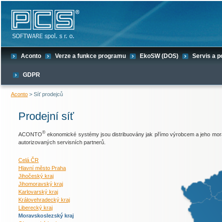
Aconto
Verze a funkce programu
EkoSW (DOS)
Servis a 
GDPR
Aconto
> Síť prodejců
Prodejní síť
®
ACONTO
ekonomické systémy jsou distribuovány jak přímo výrobcem a jeho mora
autorizovaných servisních partnerů.
Celá ČR
Hlavní město Praha
Jihočeský kraj
Jihomoravský kraj
Karlovarský kraj
Královehradecký kraj
Liberecký kraj
Moravskoslezský kraj