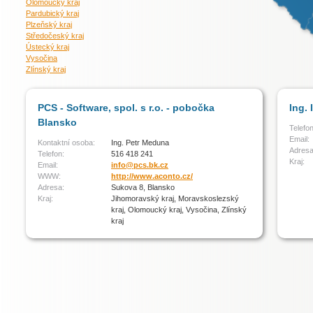
Olomoucký kraj
Pardubický kraj
Plzeňský kraj
Středočeský kraj
Ústecký kraj
Vysočina
Zlínský kraj
PCS - Software, spol. s r.o. - pobočka
Ing.
Blansko
Telefon
Email:
Kontaktní osoba:
Ing. Petr Meduna
Adresa
Telefon:
516 418 241
Kraj:
Email:
info@pcs.bk.cz
WWW:
http://www.aconto.cz/
Adresa:
Sukova 8, Blansko
Kraj:
Jihomoravský kraj, Moravskoslezský
kraj, Olomoucký kraj, Vysočina, Zlínský
kraj