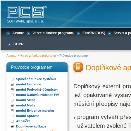
Aconto
Verze a funkce programu
EkoSW (DOS)
Servis a 
GDPR
Aconto
>
Verze a funkce programu
> Průvodce programem
Doplňkové ap
Průvodce programem
Společné funkce systému
modul Evidence
Doplňkový externí p
modul Podvojné účetnictví
jež opakovaně vystav
modul Daňová evidence P/V
modul Sklad
měsíční předpisy náj
modul Mzdy
modul Evidence majetku
program vytváří pře
modul Správce
AKasička
uživatelem zvolené ř
Doplňkové aplikace