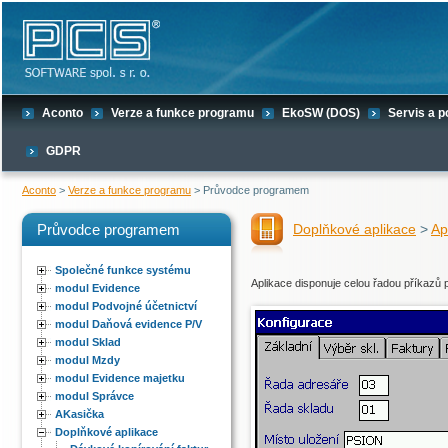
Aconto
Verze a funkce programu
EkoSW (DOS)
Servis a 
GDPR
Aconto
>
Verze a funkce programu
> Průvodce programem
Průvodce programem
Doplňkové aplikace
>
Ap
Společné funkce systému
Aplikace disponuje celou řadou příkazů 
modul Evidence
modul Podvojné účetnictví
modul Daňová evidence P/V
modul Sklad
modul Mzdy
modul Evidence majetku
modul Správce
AKasička
Doplňkové aplikace