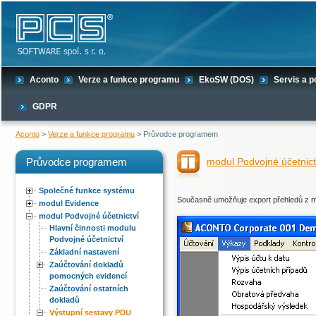
Aconto
Verze a funkce programu
EkoSW (DOS)
Servis a 
GDPR
Aconto
>
Verze a funkce programu
> Průvodce programem
Průvodce programem
modul Podvojné účetnict
Společné funkce systému
Současně umožňuje export přehledů z mo
modul Evidence
modul Podvojné účetnictví
Hlavní činnosti modulu
Podvojné účetnictví
Základní nastavení
Zaúčtování dokladů
pomocných evidencí
Zaúčtování ostatních
dokladů
Výstupní sestavy PDU