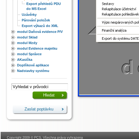
Export přehledů PDU
do MS Excel
Uzávěrky
Párování položek
Export výkazů do XML
modul Daňová evidence P/V
modul Sklad
modul Mzdy
modul Evidence majetku
modul Správce
AKasička
Doplňkové aplikace
Nadstavby systému
Zaslat poptávku
Copyright 2009 © PCS, Všechna práva vyhrazena