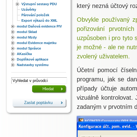
Výstupní sestavy PDU
který nezná účtový ro
Uzávěrky
Párování položek
Obvykle používaný zp
Export výkazů do XML
modul Daňová evidence P/V
pořizování prvotních
modul Sklad
uzpůsoben i pro tyto s
modul Mzdy
modul Evidence majetku
je možné - ale ne nu
modul Správce
AKasička
zvolený uživatelem.
Doplňkové aplikace
Nadstavby systému
Účetní pomocí číseln
programu, jak se dan
případy účtuje auto
vizuálně kontrolovat
Zaslat poptávku
zadaným v prvotním d