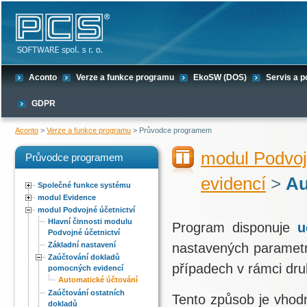
Aconto
Verze a funkce programu
EkoSW (DOS)
Servis a 
GDPR
Aconto
>
Verze a funkce programu
> Průvodce programem
modul Podvojn
Průvodce programem
evidencí
>
Au
Společné funkce systému
modul Evidence
modul Podvojné účetnictví
Hlavní činnosti modulu
Program disponuje
u
Podvojné účetnictví
Základní nastavení
nastavených parametrů
Zaúčtování dokladů
případech v rámci dru
pomocných evidencí
Automatické účtování
Zaúčtování ostatních
Tento způsob je vhodn
dokladů