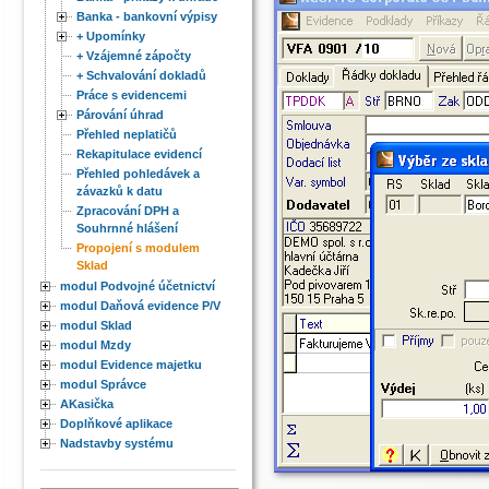
Banka - bankovní výpisy
+ Upomínky
+ Vzájemné zápočty
+ Schvalování dokladů
Práce s evidencemi
Párování úhrad
Přehled neplatičů
Rekapitulace evidencí
Přehled pohledávek a
závazků k datu
Zpracování DPH a
Souhrnné hlášení
Propojení s modulem
Sklad
modul Podvojné účetnictví
modul Daňová evidence P/V
modul Sklad
modul Mzdy
modul Evidence majetku
modul Správce
AKasička
Doplňkové aplikace
Nadstavby systému