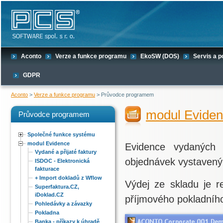
Aconto
Verze a funkce programu
EkoSW (DOS)
Servis a 
GDPR
Aconto
>
Verze a funkce programu
> Průvodce programem
modul Evide
Průvodce programem
Společné funkce systému
modul Evidence
Evidence vydaných f
Vydané a přijaté faktury
objednávek vystavený
ISDOC - Elektronická
fakturace
+ Import dokladů z Wflow
Výdej ze skladu je r
Superfaktura.CZ,
iDoklad.CZ
příjmového pokladníh
Pohledávky a závazky
Pokladna
Banka - příkazy k úhradě