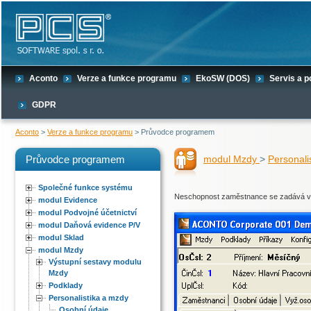
Aconto
Verze a funkce programu
EkoSW (DOS)
Servis a 
GDPR
Aconto
>
Verze a funkce programu
> Průvodce programem
Průvodce programem
modul Mzdy
>
Personali
Společné funkce systému
Neschopnost zaměstnance se zadává v z
modul Evidence
modul Podvojné účetnictví
modul Daňová evidence P/V
modul Sklad
modul Mzdy
Výstupní sestavy modulu
Mzdy
Podklady
Personalistika a mzdy
Osobní údaje